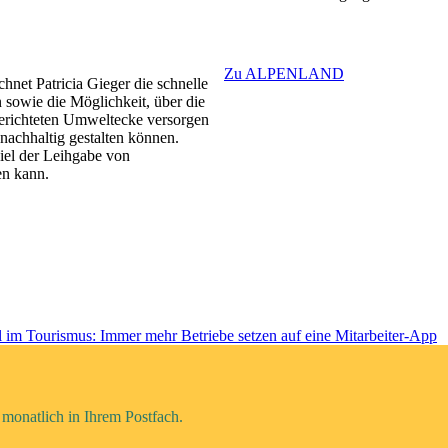
Zu ALPENLAND
hnet Patricia Gieger die schnelle
 sowie die Möglichkeit, über die
gerichteten Umweltecke versorgen
 nachhaltig gestalten können.
piel der Leihgabe von
en kann.
 im Tourismus: Immer mehr Betriebe setzen auf eine Mitarbeiter-App
monatlich in Ihrem Postfach.