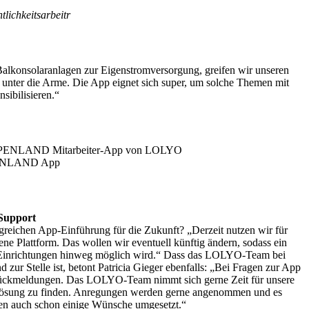
tlichkeitsarbeit
r
alkonsolaranlagen zur Eigenstromversorgung, greifen wir unseren
 unter die Arme. Die App eignet sich super, um solche Themen mit
sibilisieren.“
PENLAND App
Support
lgreichen App-Einführung für die Zukunft? „Derzeit nutzen wir für
ene Plattform. Das wollen wir eventuell künftig ändern, sodass ein
e Einrichtungen hinweg möglich wird.“ Dass das LOLYO-Team bei
zur Stelle ist, betont Patricia Gieger ebenfalls: „Bei Fragen zur App
 Rückmeldungen. Das LOLYO-Team nimmt sich gerne Zeit für unsere
e Lösung zu finden. Anregungen werden gerne angenommen und es
n auch schon einige Wünsche umgesetzt.“