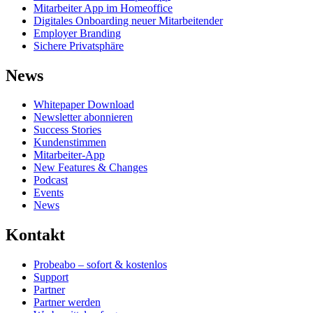
Mitarbeiter App im Homeoffice
Digitales Onboarding neuer Mitarbeitender
Employer Branding
Sichere Privatsphäre
News
Whitepaper Download
Newsletter abonnieren
Success Stories
Kundenstimmen
Mitarbeiter-App
New Features & Changes
Podcast
Events
News
Kontakt
Probeabo – sofort & kostenlos
Support
Partner
Partner werden