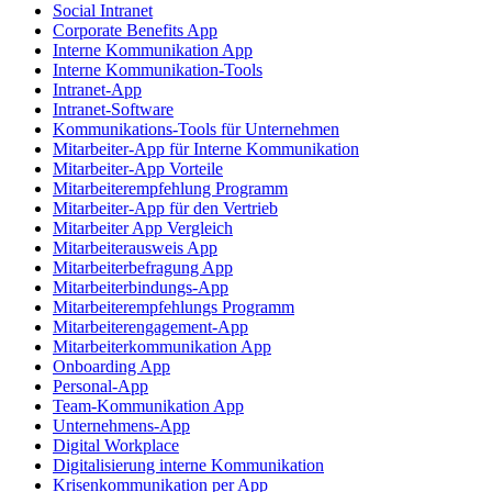
Social Intranet
Corporate Benefits App
Interne Kommunikation App
Interne Kommunikation-Tools
Intranet-App
Intranet-Software
Kommunikations-Tools für Unternehmen
Mitarbeiter-App für Interne Kommunikation
Mitarbeiter-App Vorteile
Mitarbeiterempfehlung Programm
Mitarbeiter-App für den Vertrieb
Mitarbeiter App Vergleich
Mitarbeiterausweis App
Mitarbeiterbefragung App
Mitarbeiterbindungs-App
Mitarbeiterempfehlungs Programm
Mitarbeiterengagement-App
Mitarbeiterkommunikation App
Onboarding App
Personal-App
Team-Kommunikation App
Unternehmens-App
Digital Workplace
Digitalisierung interne Kommunikation
Krisenkommunikation per App