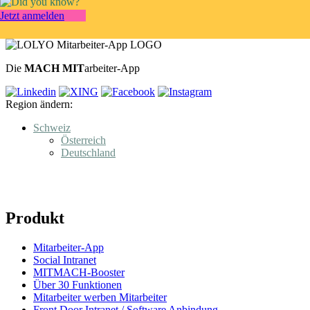
Jetzt anmelden
Die
MACH MIT
arbeiter-App
Region ändern:
Schweiz
Österreich
Deutschland
Produkt
Mitarbeiter-App
Social Intranet
MITMACH-Booster
Über 30 Funktionen
Mitarbeiter werben Mitarbeiter
Front Door Intranet / Software Anbindung