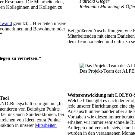
Patricia Gieger
ver Resonanz. Die Mitarbeitenden,
Referentin Marketing & Öffen
t den Kolleginnen und Kollegen zu
nwand
genutzt: „ Hier teilen unsere
Bewohnerinnen und Bewohnern oder
Bei größeren Anschaffungen, wie B
.“
Mitarbeitenden mit einem Darlehen
dem Team zu teilen und dafür zu sen
llegen zu vernetzen.”
Das Projekt-Team der AL
Weiterentwicklung mit LOLYO-
-Tool
Welche Pläne gibt es nach der erfo
-Belegschaft sehr gut an: „In
jede unserer Einrichtungen eine eig
entieren von Beiträgen Punkte
Austausch untereinander über all
bei uns auch Sonderaktionen, bei
Vorhaben wie diesen immer beratend 
nreichen von Ideen extra Punkte
erhalten wir immer sehr schnelle
raktion in unserer
Mitarbeiter-
Anliegen und versucht stets, ein
wurden in den vergangenen Monate