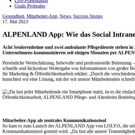
Live-Präsentation
Gratis Probeabo
Gesundheit
,
Mitarbeiter-App
,
News
,
Success Stories
17. Mai 2023
ALPENLAND App: Wie das Social Intranet
Acht Seniorenheime und zwei ambulante Pflegedienste stehen i
Unternehmens kommunizieren seit einigen Monaten per ALP
Persönliche Wertschätzung, liebevolle und professionelle Betreuun
schnelle und lückenlose Weitergabe von Informationen von großer Bede
für Marketing & Öffentlichkeitsarbeit erklärt: „Durch die verschiede
brauchten wir eine Lösung, mit der wir unsere Mitarbeitenden schnell
Mitarbeiter-App als zentrales Kommunikationstool
So kam es zum Launch der ALPENLAND App von LOLYO, die seithe
Kommunikationstool genutzt wird. „Da fast alle unsere Teammitglied