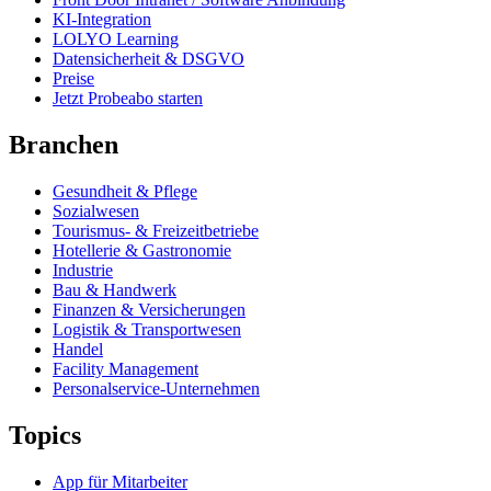
KI-Integration
LOLYO Learning
Datensicherheit & DSGVO
Preise
Jetzt Probeabo starten
Branchen
Gesundheit & Pflege
Sozialwesen
Tourismus- & Freizeitbetriebe
Hotellerie & Gastronomie
Industrie
Bau & Handwerk
Finanzen & Versicherungen
Logistik & Transportwesen
Handel
Facility Management
Personalservice-Unternehmen
Topics
App für Mitarbeiter