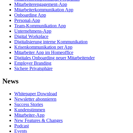
Mitarbeiterengagement-App
Mitarbeiterkommunikation App
Onboarding App
Personal-App
Team-Kommunikation App
Unternehmens-App
Digital Workplace
Digitalisierung interne Kommunikation
Krisenkommunikation per App
Mitarbeiter App im Homeoffice
Digitales Onboarding neuer Mitarbeitender
Employer Branding
Sichere Privatsphäre
News
Whitepaper Download
Newsletter abonnieren
Success Stories
Kundenstimmen
Mitarbeiter-App
New Features & Changes
Podcast
Events