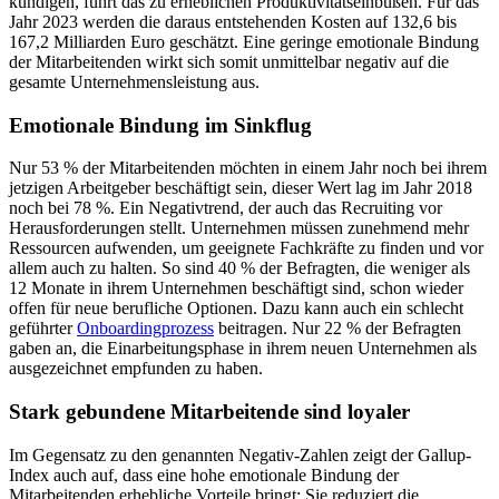
kündigen, führt das zu erheblichen Produktivitätseinbußen. Für das
Jahr 2023 werden die daraus entstehenden Kosten auf 132,6 bis
167,2 Milliarden Euro geschätzt. Eine geringe emotionale Bindung
der Mitarbeitenden wirkt sich somit unmittelbar negativ auf die
gesamte Unternehmensleistung aus.
Emotionale Bindung im Sinkflug
Nur 53 % der Mitarbeitenden möchten in einem Jahr noch bei ihrem
jetzigen Arbeitgeber beschäftigt sein, dieser Wert lag im Jahr 2018
noch bei 78 %. Ein Negativtrend, der auch das Recruiting vor
Herausforderungen stellt. Unternehmen müssen zunehmend mehr
Ressourcen aufwenden, um geeignete Fachkräfte zu finden und vor
allem auch zu halten. So sind 40 % der Befragten, die weniger als
12 Monate in ihrem Unternehmen beschäftigt sind, schon wieder
offen für neue berufliche Optionen. Dazu kann auch ein schlecht
geführter
Onboardingprozess
beitragen. Nur 22 % der Befragten
gaben an, die Einarbeitungsphase in ihrem neuen Unternehmen als
ausgezeichnet empfunden zu haben.
Stark gebundene Mitarbeitende sind loyaler
Im Gegensatz zu den genannten Negativ-Zahlen zeigt der Gallup-
Index auch auf, dass eine hohe emotionale Bindung der
Mitarbeitenden erhebliche Vorteile bringt: Sie reduziert die