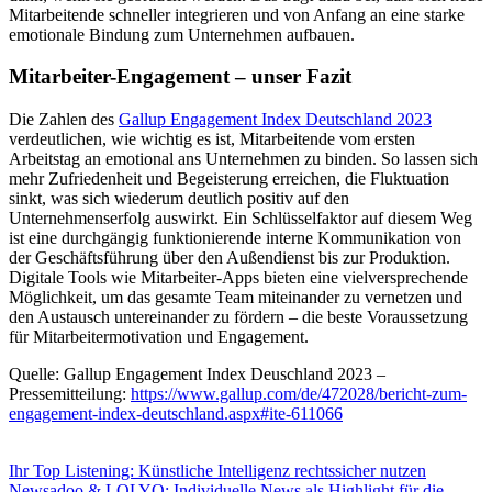
Mitarbeitende schneller integrieren und von Anfang an eine starke
emotionale Bindung zum Unternehmen aufbauen.
Mitarbeiter-Engagement – unser Fazit
Die Zahlen des
Gallup Engagement Index Deutschland 2023
verdeutlichen, wie wichtig es ist, Mitarbeitende vom ersten
Arbeitstag an emotional ans Unternehmen zu binden. So lassen sich
mehr Zufriedenheit und Begeisterung erreichen, die Fluktuation
sinkt, was sich wiederum deutlich positiv auf den
Unternehmenserfolg auswirkt. Ein Schlüsselfaktor auf diesem Weg
ist eine durchgängig funktionierende interne Kommunikation von
der Geschäftsführung über den Außendienst bis zur Produktion.
Digitale Tools wie Mitarbeiter-Apps bieten eine vielversprechende
Möglichkeit, um das gesamte Team miteinander zu vernetzen und
den Austausch untereinander zu fördern – die beste Voraussetzung
für Mitarbeitermotivation und Engagement.
Quelle: Gallup Engagement Index Deuschland 2023 –
Pressemitteilung:
https://www.gallup.com/de/472028/bericht-zum-
engagement-index-deutschland.aspx#ite-611066
Ihr Top Listening: Künstliche Intelligenz rechtssicher nutzen
Newsadoo & LOLYO: Individuelle News als Highlight für die