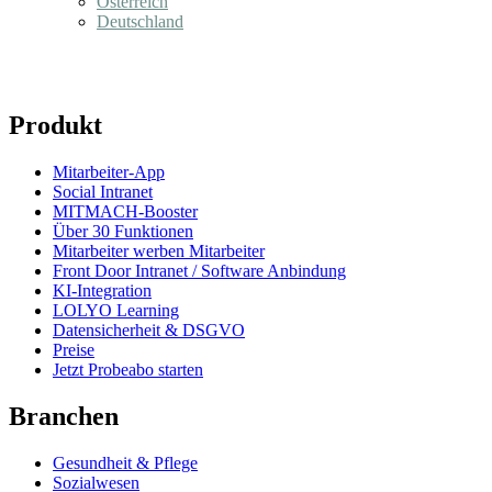
Österreich
Deutschland
Produkt
Mitarbeiter-App
Social Intranet
MITMACH-Booster
Über 30 Funktionen
Mitarbeiter werben Mitarbeiter
Front Door Intranet / Software Anbindung
KI-Integration
LOLYO Learning
Datensicherheit & DSGVO
Preise
Jetzt Probeabo starten
Branchen
Gesundheit & Pflege
Sozialwesen