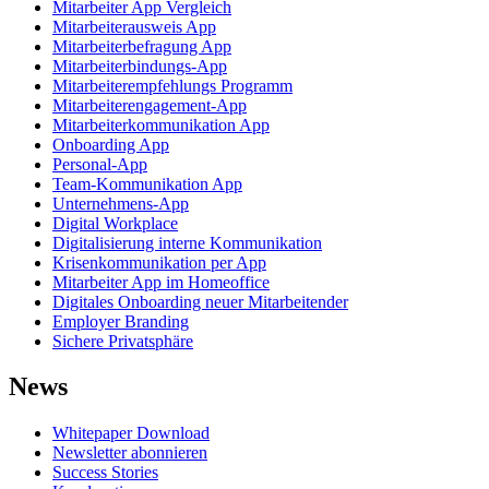
Mitarbeiter App Vergleich
Mitarbeiterausweis App
Mitarbeiterbefragung App
Mitarbeiterbindungs-App
Mitarbeiterempfehlungs Programm
Mitarbeiterengagement-App
Mitarbeiterkommunikation App
Onboarding App
Personal-App
Team-Kommunikation App
Unternehmens-App
Digital Workplace
Digitalisierung interne Kommunikation
Krisenkommunikation per App
Mitarbeiter App im Homeoffice
Digitales Onboarding neuer Mitarbeitender
Employer Branding
Sichere Privatsphäre
News
Whitepaper Download
Newsletter abonnieren
Success Stories