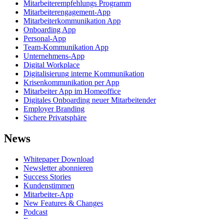
Mitarbeiterempfehlungs Programm
Mitarbeiterengagement-App
Mitarbeiterkommunikation App
Onboarding App
Personal-App
Team-Kommunikation App
Unternehmens-App
Digital Workplace
Digitalisierung interne Kommunikation
Krisenkommunikation per App
Mitarbeiter App im Homeoffice
Digitales Onboarding neuer Mitarbeitender
Employer Branding
Sichere Privatsphäre
News
Whitepaper Download
Newsletter abonnieren
Success Stories
Kundenstimmen
Mitarbeiter-App
New Features & Changes
Podcast