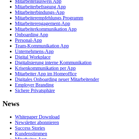
Mitarbeiterausweis App
Mitarbeiterbefragung App
Mitarbeiterbindungs-App
Mitarbeiterempfehlungs Programm
Mitarbeiterengagement-App
Mitarbeiterkommunikation App
Onboarding App
Personal-App
Team-Kommunikation App
Unternehmens-App
Digital Workplace
Digitalisierung interne Kommunikation
Krisenkommunikation per App
Mitarbeiter App im Homeoffice
Digitales Onboarding neuer Mitarbeitender
Employer Branding
Sichere Privatsphäre
News
Whitepaper Download
Newsletter abonnieren
Success Stories
Kundenstimmen