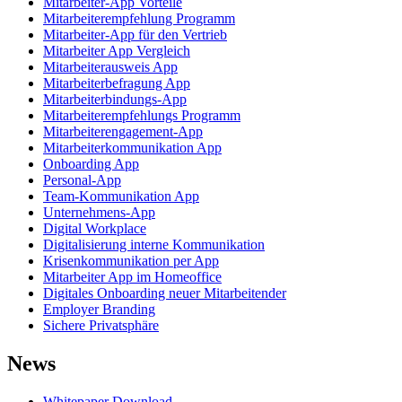
Mitarbeiter-App Vorteile
Mitarbeiterempfehlung Programm
Mitarbeiter-App für den Vertrieb
Mitarbeiter App Vergleich
Mitarbeiterausweis App
Mitarbeiterbefragung App
Mitarbeiterbindungs-App
Mitarbeiterempfehlungs Programm
Mitarbeiterengagement-App
Mitarbeiterkommunikation App
Onboarding App
Personal-App
Team-Kommunikation App
Unternehmens-App
Digital Workplace
Digitalisierung interne Kommunikation
Krisenkommunikation per App
Mitarbeiter App im Homeoffice
Digitales Onboarding neuer Mitarbeitender
Employer Branding
Sichere Privatsphäre
News
Whitepaper Download