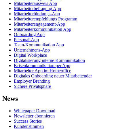
Mitarbeiterausweis App
Mitarbeiterbefragung App
Mitarbeiterbindungs-App
Mitarbeiterempfehlungs Programm
Mitarbeiterengagement-App
Mitarbeiterkommunikation App
Onboarding App
Personal-App
Team-Kommunikation App
Unternehmens-App
Digital Workplace
Digitalisierung interne Kommunikation
Krisenkommunikation per App
Mitarbeiter App im Homeoffice
Digitales Onboarding neuer Mitarbeitender
Employer Branding
Sichere Privatsphäre
News
Whitepaper Download
Newsletter abonnieren
Success Stories
Kundenstimmen