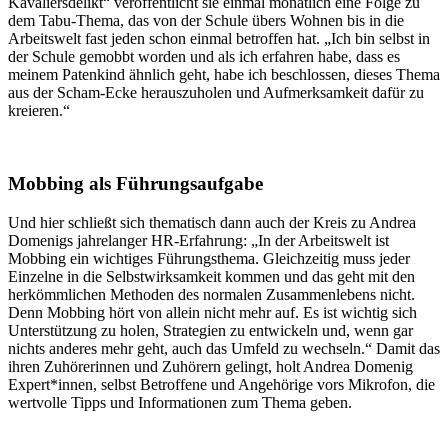
Kavaliersdelikt“ veröffentlicht sie einmal monatlich eine Folge zu
dem Tabu-Thema, das von der Schule übers Wohnen bis in die
Arbeitswelt fast jeden schon einmal betroffen hat. „Ich bin selbst in
der Schule gemobbt worden und als ich erfahren habe, dass es
meinem Patenkind ähnlich geht, habe ich beschlossen, dieses Thema
aus der Scham-Ecke herauszuholen und Aufmerksamkeit dafür zu
kreieren.“
Mobbing als Führungsaufgabe
Und hier schließt sich thematisch dann auch der Kreis zu Andrea
Domenigs jahrelanger HR-Erfahrung: „In der Arbeitswelt ist
Mobbing ein wichtiges Führungsthema. Gleichzeitig muss jeder
Einzelne in die Selbstwirksamkeit kommen und das geht mit den
herkömmlichen Methoden des normalen Zusammenlebens nicht.
Denn Mobbing hört von allein nicht mehr auf. Es ist wichtig sich
Unterstützung zu holen, Strategien zu entwickeln und, wenn gar
nichts anderes mehr geht, auch das Umfeld zu wechseln.“ Damit das
ihren Zuhörerinnen und Zuhörern gelingt, holt Andrea Domenig
Expert*innen, selbst Betroffene und Angehörige vors Mikrofon, die
wertvolle Tipps und Informationen zum Thema geben.